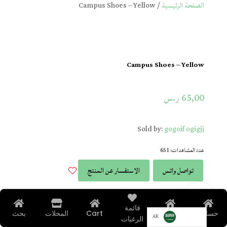
الصفحة الرئيسية
/ Campus Shoes – Yellow
Campus Shoes – Yellow
65,00
ر.س
Sold by:
gogoif ogigjj
عدد المشاهدات: 651
تواصل واتس
الاستفسار عن المنتج
قائمة
حسابي
الرئيسية
Cart
المحلات
بحث
AR
الرغبات
الحسن ظهر للمأكولات البحرية