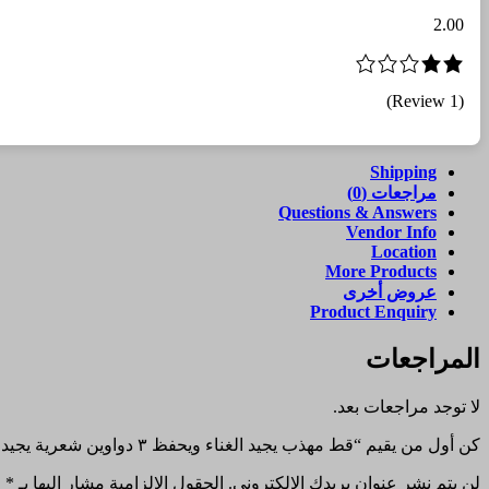
دواوين
2.00
شعرية
يجيد
تحضير
الشاي
(1 Review)
والقهوة
وتقديمها
(نسخة)
Shipping
مراجعات (0)
Questions & Answers
Vendor Info
Location
More Products
عروض أخرى
Product Enquiry
المراجعات
لا توجد مراجعات بعد.
كن أول من يقيم “قط مهذب يجيد الغناء ويحفظ ٣ دواوين شعرية يجيد تحضير الشاي والقهوة وتقديمها (نسخة)”
لن يتم نشر عنوان بريدك الإلكتروني.
الحقول الإلزامية مشار إليها بـ
*