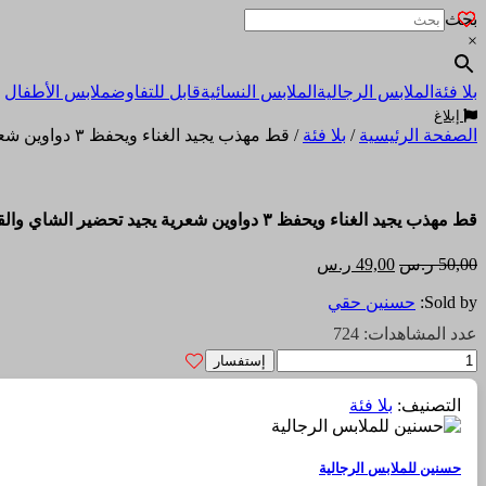
بحث
×
بلا فئة
الملابس الرجالية
الملابس النسائية
قابل للتفاوض
ملابس الأطفال
إبلاغ
الصفحة الرئيسية
/
بلا فئة
/ قط مهذب يجيد الغناء ويحفظ ٣ دواوين شعرية يجيد تحضير الشاي والقهوة وتقديمها (نسخة)
قط مهذب يجيد الغناء ويحفظ ٣ دواوين شعرية يجيد تحضير الشاي والقهوة وتقديمها (نسخة)
السعر
السعر
50,00
ر.س
49,00
ر.س
الأصلي
الحالي
Sold by:
حسنين حقي
هو:
هو:
50,00 ر.س.
49,00 ر.س.
عدد المشاهدات: 724
كمية
إستفسار
قط
مهذب
التصنيف:
بلا فئة
يجيد
الغناء
ويحفظ
حسنين للملابس الرجالية
٣