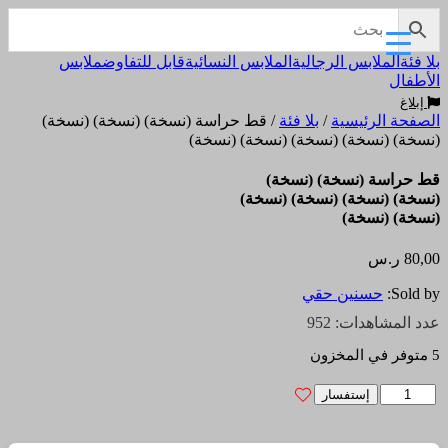
بلا فئة
الملابس الرجالية
الملابس النسائية
قابل للتفاوض
ملابس
الأطفال
إبلاغ
الصفحة الرئيسية
/
بلا فئة
/ قط حراسة (نسخة) (نسخة) (نسخة)
(نسخة) (نسخة) (نسخة) (نسخة) (نسخة)
قط حراسة (نسخة) (نسخة)
(نسخة) (نسخة) (نسخة) (نسخة)
(نسخة) (نسخة)
80,00
ر.س
Sold by:
حسنين حقي
عدد المشاهدات: 952
5 متوفر في المخزون
كمية
إستفسار
قط
حراسة