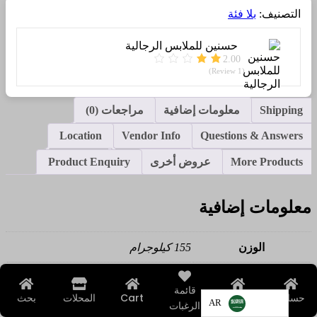
(نسخة)
التصنيف:
بلا فئة
(نسخة)
(نسخة)
(نسخة)
حسنين للملابس الرجالية
(نسخة)
2.00
(نسخة)
(1 Review)
(نسخة)
(نسخة)
Shipping
معلومات إضافية
مراجعات (0)
Location
Vendor Info
Questions & Answers
More Products
عروض أخرى
Product Enquiry
معلومات إضافية
الوزن
155 كيلوجرام
الأبعاد
56 × 55 × 30 سنتيميتر
قائمة
حسابي
الرئيسية
Cart
المحلات
بحث
AR
الرغبات