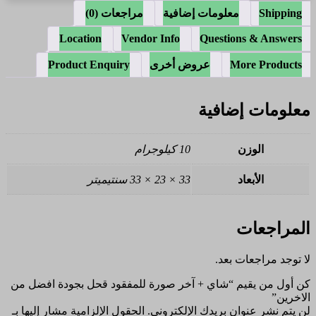
Shipping
معلومات إضافية
مراجعات (0)
Location
Vendor Info
Questions & Answers
More Products
عروض أخرى
Product Enquiry
معلومات إضافية
الوزن
10 كيلوجرام
الأبعاد
33 × 23 × 33 سنتيميتر
المراجعات
لا توجد مراجعات بعد.
كن أول من يقيم “شاي + آخر صورة للمفقود قحل بجودة افضل من
الاخرين”
لن يتم نشر عنوان بريدك الإلكتروني.
الحقول الإلزامية مشار إليها بـ