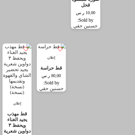
قحل
10,00
ر.س
Sold by:
حسنين حقي
إعلان
قط حراسة
80,00
ر.س
Sold by:
حسنين حقي
إعلان
قط مهذب
يجيد الغناء
ويحفظ ٣
دواوين شعرية