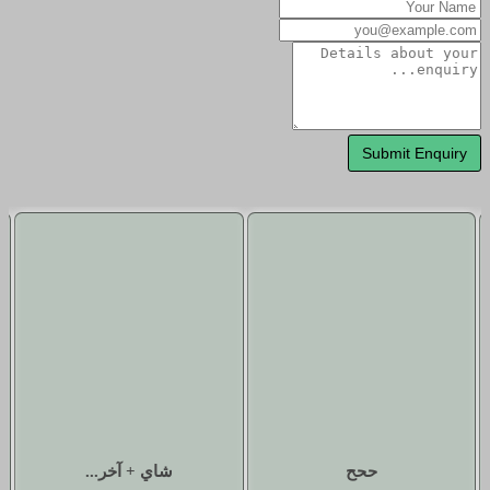
ححح
شاي + آخر...