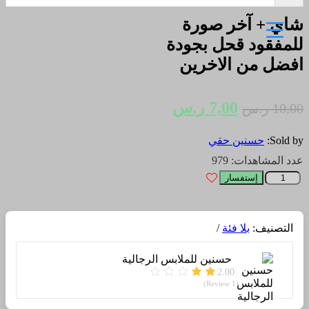
شاي + آخر صورة
للمفقود قحل بجودة
افضل من الاخرين
السعر
السعر
7,00
ر.س
10,00
ر.س
الأصلي
الحالي
Sold by:
حسنين حقي
هو:
هو:
عدد المشاهدات: 979
10,00 ر.س.
7,00 ر.س.
كمية
إستفسار
شاي
+
آخر
التصنيف:
بلا فئة
صورة
للمفقود
قحل
حسنين للملابس الرجالية
بجودة
2.00
افضل
(1 Review)
من
الاخرين