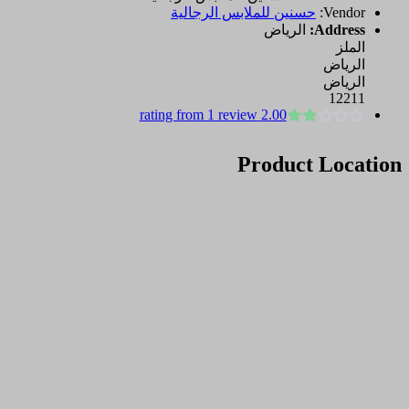
Vendor:
حسنين للملابس الرجالية
Address:
الرياض
الملز
الرياض
الرياض
12211
2.00 rating from 1 review
تم
التقييم
Product Location
بـ
2.00
من
5
بناءً
على
تقييم
عميل
واحد