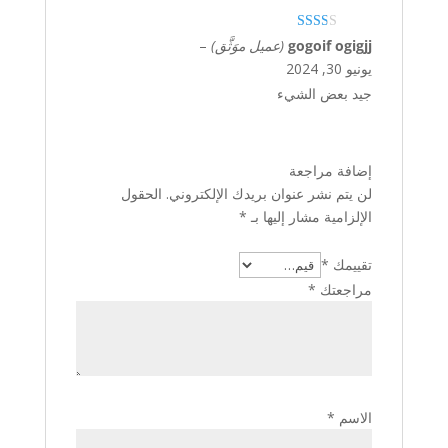
تم
gogoif ogigjj
(عميل موَثَّق)
–
التقيي
يونيو 30, 2024
م
2
من 5
جيد بعض الشيء
إضافة مراجعة
لن يتم نشر عنوان بريدك الإلكتروني.
الحقول
الإلزامية مشار إليها بـ
*
تقييمك
*
مراجعتك
*
الاسم
*