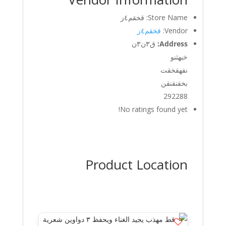
Store Name:
قخقم٤ز
Vendor:
قخقم٤ز
Address:
ق٣ن٣ن
خبهثنو
نفهقخقت
بخقنقنقن
292288
No ratings found yet!
Product Location