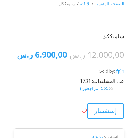
الصفحة الرئيسية
/
بلا فئة
/ سلمنككك
سلمنككك
السعر
السعر
12.000,00
ر.س
6.900,00
ر.س
الأصلي
الحال
هو:
هو:
Sold by:
fjfjri
12.000,00 ر.س.
6.900,00
عدد المشاهدات: 1731
(مراجعتين)
تم
التقيي
م بـ
2.00
إستفسار
من 5
بناءً
على
تقييم
من
العم
التصنيف:
بلا فئة
لاء