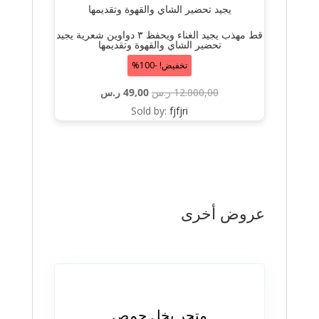
قط مهذب يجيد الغناء ويحفظ ٣ دواوين شعرية يجيد
تحضير الشاي والقهوة وتقديمها
تخفيض! -100%
السعر
السعر
12.000,00
ر.س
49,00
ر.س
الأصلي
الحالي
Sold by:
fjfjri
هو:
هو:
12.000,00 ر.س.
49,00 ر.س.
عروض أخرى
متجر بخل حمص