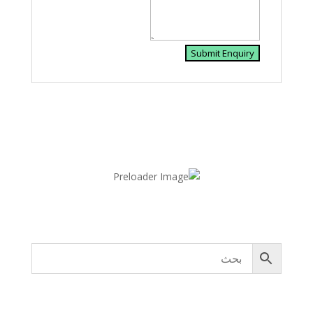
جامس بامس
566,00
ر.س