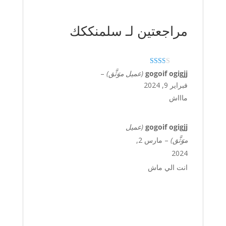
مراجعتين لـ
سلمنككك
تم
gogoif ogigjj
(عميل موَثَّق)
–
التقيي
فبراير 9, 2024
م
2
من 5
ماااش
gogoif ogigjj
(عميل
موَثَّق)
–
مارس 2,
2024
انت الي ماش