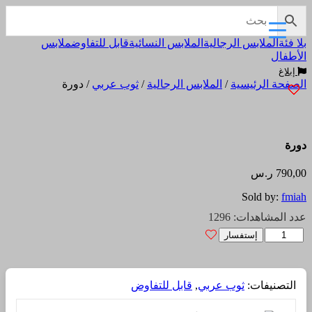
بلا فئة
الملابس الرجالية
الملابس النسائية
قابل للتفاوض
ملابس
الأطفال
إبلاغ
الصفحة الرئيسية
/
الملابس الرجالية
/
ثوب عربي
/ دورة
دورة
790,00
ر.س
Sold by:
fmiah
عدد المشاهدات: 1296
كمية
إستفسار
دورة
التصنيفات:
ثوب عربي
,
قابل للتفاوض