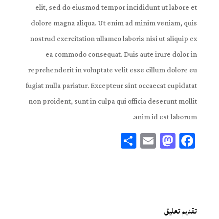
elit, sed do eiusmod tempor incididunt ut labore et
dolore magna aliqua. Ut enim ad minim veniam, quis
nostrud exercitation ullamco laboris nisi ut aliquip ex
ea commodo consequat. Duis aute irure dolor in
reprehenderit in voluptate velit esse cillum dolore eu
fugiat nulla pariatur. Excepteur sint occaecat cupidatat
non proident, sunt in culpa qui officia deserunt mollit
anim id est laborum.
Sh
E
M
Fa
ar
m
ast
ce
e
ail
od
bo
on
ok
تقديم تعليق