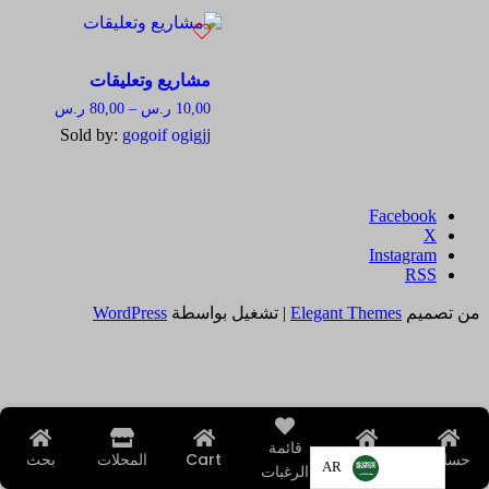
مشاريع وتعليقات
نطاق
10,00
ر.س
–
80,00
ر.س
السعر:
Sold by:
gogoif ogigjj
من
خلال
X
Instagram
من تصميم
Elegant Themes
| تشغيل بواسطة
WordPress
قائمة
حسابي
الرئيسية
Cart
المحلات
بحث
AR
الرغبات